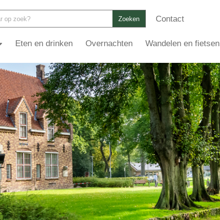
Contact
Zoeken
Eten en drinken
Overnachten
Wandelen en fietsen