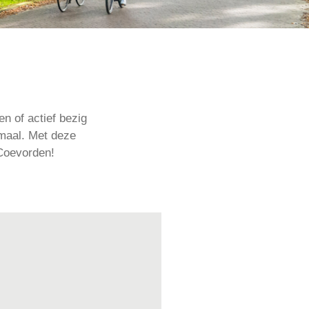
en of actief bezig
emaal. Met deze
 Coevorden!