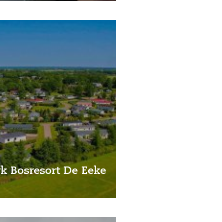
k Bosresort De Eeke