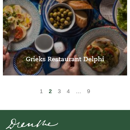
Grieks Restaurant Delphi
1
2
3
4
…
9