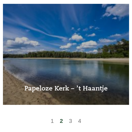
Papeloze Kerk – ’t Haantje
1
2
3
4