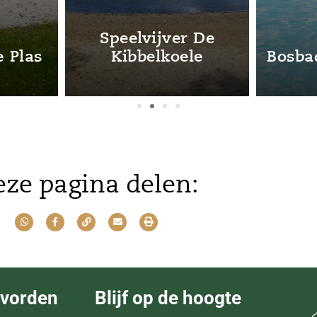
Speelvijver De
e Plas
Kibbelkoele
Bosba
ze pagina delen:
evorden
Blijf op de hoogte