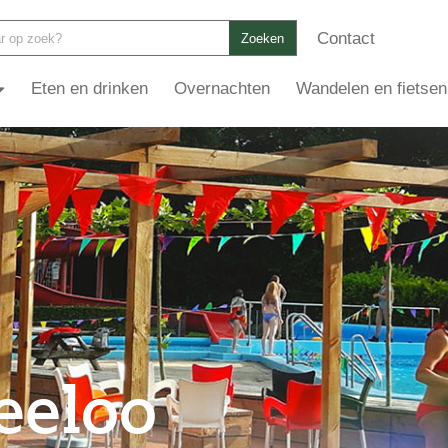
Contact
Zoeken
Eten en drinken
Overnachten
Wandelen en fietsen
eloo