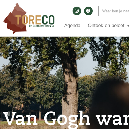
Agenda
Ontdek en beleef
Van Gogh wan