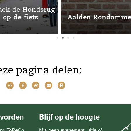
oop
Herberg de
Aelderstroom
Slee
ze pagina delen:
evorden
Blijf op de hoogte
ting ToReCo
Mis geen evenement, uitje of