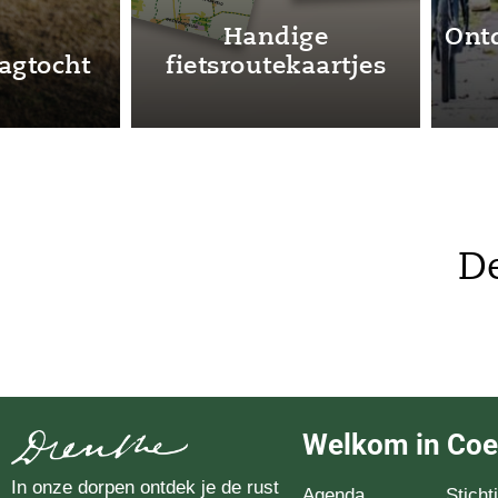
Jantina
Molen De H
Hellingmolen
Sleen
De
Welkom in Co
In onze dorpen ontdek je de rust
Agenda
Stich