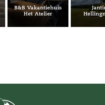
n – Holsloot
Noord-Sleen – Sleen