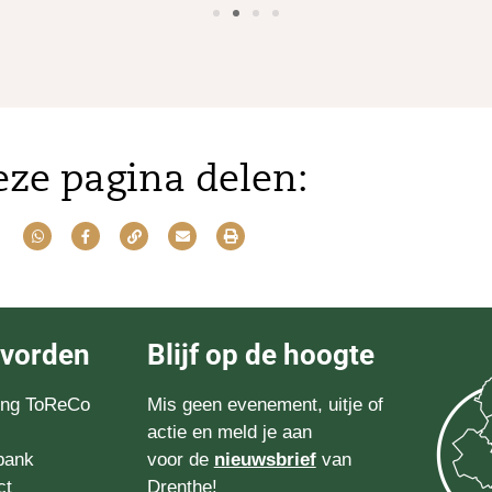
ze pagina delen:
evorden
Blijf op de hoogte
ting ToReCo
Mis geen evenement, uitje of
actie en meld je aan
bank
voor de
nieuwsbrief
van
ct
Drenthe!