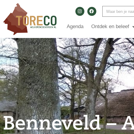
Agenda
Ontdek en beleef
Benneveld – 