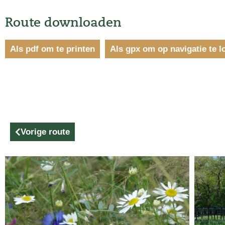
Route downloaden
Als pdf om te printen
Als gpx om op navigatie te l
Vorige route