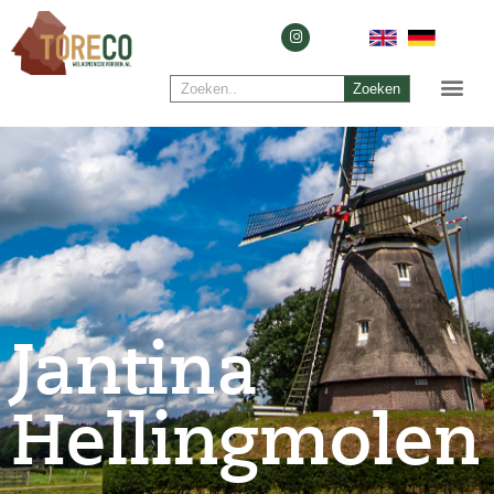
Zoeken
Jantina
Hellingmolen