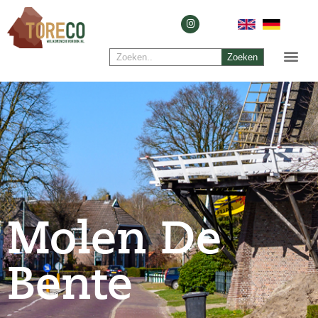
Zoeken
Molen De
Bente