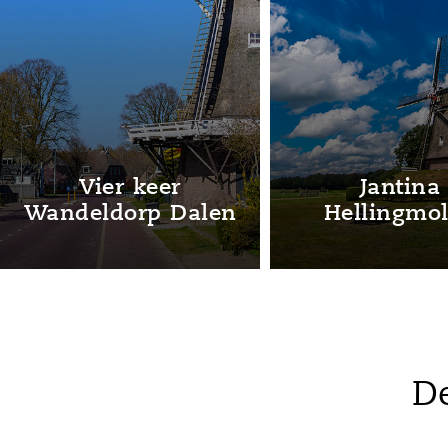
Molen De Arend
Molen Alber
De