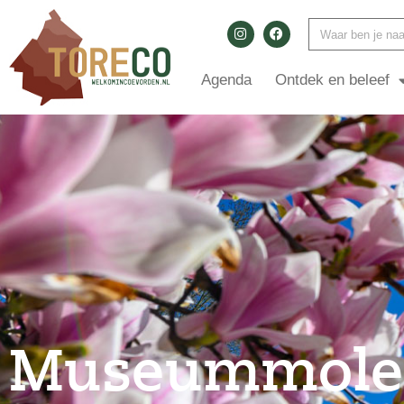
Agenda
Ontdek en beleef
Museummolen