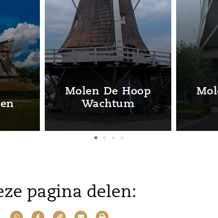
Synagoge museum
tdina
Coevorden
De 
ze pagina delen: