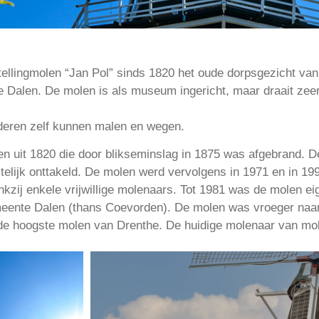
tellingmolen “Jan Pol” sinds 1820 het oude dorpsgezicht van
e Dalen. De molen is als museum ingericht, maar draait zeer
nderen zelf kunnen malen en wegen.
n uit 1820 die door blikseminslag in 1875 was afgebrand. 
telijk onttakeld. De molen werd vervolgens in 1971 en in 19
kzij enkele vrijwillige molenaars. Tot 1981 was de molen ei
eente Dalen (thans Coevorden). De molen was vroeger naa
 de hoogste molen van Drenthe. De huidige molenaar van mo