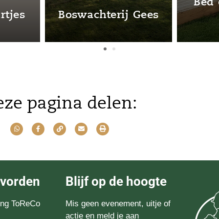
By Miss Tuinboon
BIG 
ze pagina delen:
evorden
Blijf op de hoogte
ting ToReCo
Mis geen evenement, uitje of
actie en meld je aan