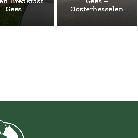
Art & Garden
Bungalow Geesje