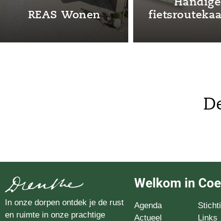
Meppen – Gees
Gees
De
Welkom in Co
In onze dorpen ontdek je de rust
Agenda
Stich
en ruimte in onze prachtige
Actueel
Links