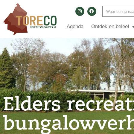
Agenda
Ontdek en beleef
Elders recreat
bungalowver