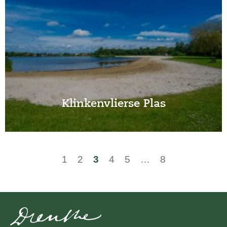
Klinkenvlierse Plas
1
2
3
4
5
…
8