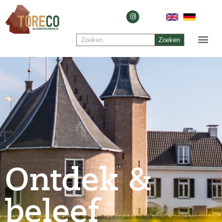
Zoeken
Ontdek &
beleef