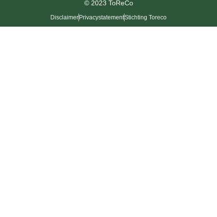
© 2023 ToReCo
Disclaimer
Privacystatement
Stichting Toreco