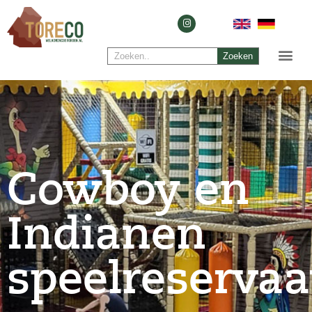
Zoeken
Cowboy en
Indianen
speelreservaa