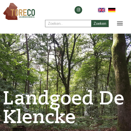
Zoeken
Landgoed De
Klencke