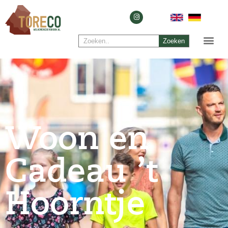
Zoeken
Woon en
Cadeau ’t
Hoorntje