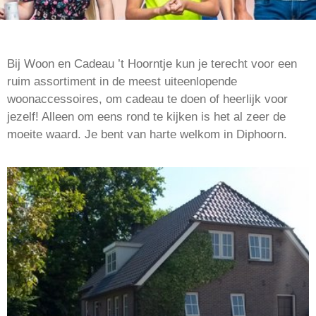
Bij Woon en Cadeau ’t Hoorntje kun je terecht voor een
ruim assortiment in de meest uiteenlopende
woonaccessoires, om cadeau te doen of heerlijk voor
jezelf! Alleen om eens rond te kijken is het al zeer de
moeite waard. Je bent van harte welkom in Diphoorn.