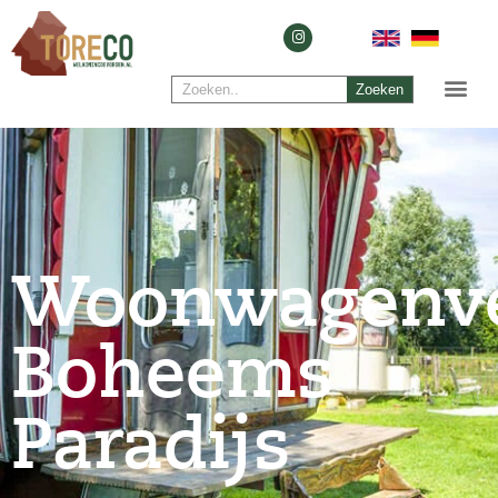
Zoeken
Woonwagenv
Boheems
Paradijs